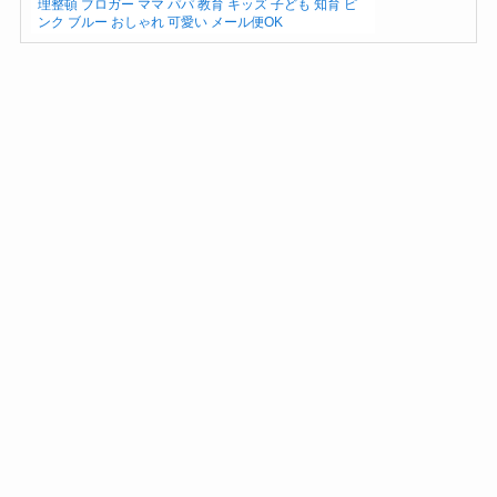
理整頓 ブロガー ママ パパ 教育 キッズ 子ども 知育 ピ
ンク ブルー おしゃれ 可愛い メール便OK