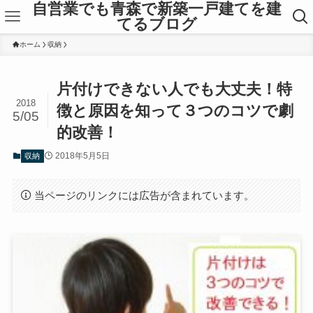
自営業でも青森で新築一戸建てを建
てるブログ
ホーム
収納
片付けできない人でも大丈夫！特
2018
徴と原因を知って３つのコツで劇
5/05
的改善！
2018年5月5日
収納
当ページのリンクには広告が含まれています。