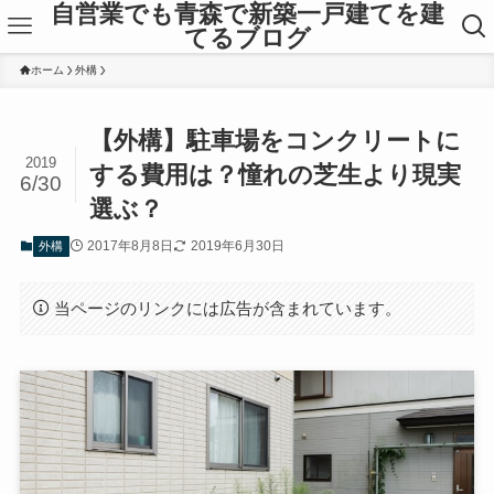
自営業でも青森で新築一戸建てを建
てるブログ
ホーム
外構
【外構】駐車場をコンクリートに
2019
する費用は？憧れの芝生より現実
6/30
選ぶ？
2017年8月8日
2019年6月30日
外構
当ページのリンクには広告が含まれています。