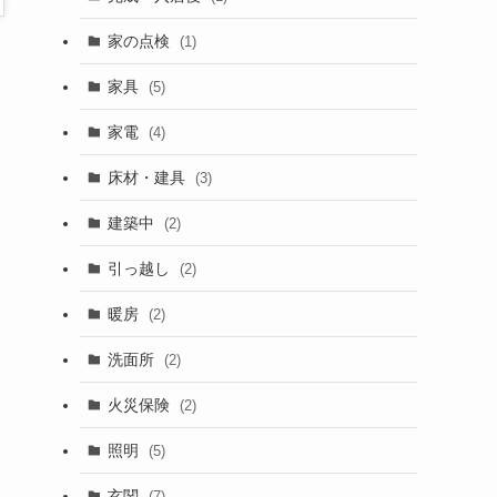
家の点検
(1)
家具
(5)
家電
(4)
床材・建具
(3)
建築中
(2)
引っ越し
(2)
暖房
(2)
洗面所
(2)
火災保険
(2)
照明
(5)
玄関
(7)